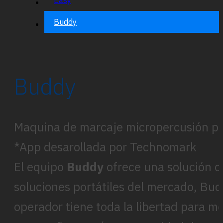
Buddy
Buddy
Maquina de marcaje micropercusión por
*App desarollada por Technomark
El equipo
Buddy
ofrece una solución c
soluciones portátiles del mercado, Bud
operador tiene toda la libertad para m