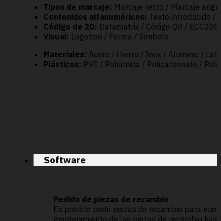
Tipos de marcaje:
Marcaje recto / Marcaje angul
Contenidos alfanuméricos:
Texto introducido / 
Código de 2D:
Datamatrix / Código QR / ECC200
Visual:
Logotipo / Forma / Símbolo
Materiales:
Acero / Hierro / Inox / Aluminio / Lató
Plásticos:
PVC / Poliamida / Policarbonato / Polie
Software
Pedido de piezas de recambio
Es posible pedir piezas de recambio para nuest
mantenimiento de las piezas de recambio hasta 