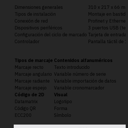
Dimensiones generales
310 x 217 x 66 m
Tipos de instalación
Montaje en bastid
Conexión de red
Profinet y Ethernet
Dispositivos periféricos
3 puertos USB (tecl
Configuración del ciclo de marcado
Tarjeta de entrada
Controlador
Pantalla táctil de 
Tipos de marcaje
Contenidos alfanuméricos
Marcaje recto
Texto introducido
Marcaje angulario
Variable número de serie
Marcaje radiante
Variable importación de datos
Marcaje espejo
Variable cronomarcador
Código de 2D
Visual
Datamatrix
Logotipo
Código QR
Forma
ECC200
Símbolo