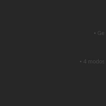
• Ge
• 4 modos 