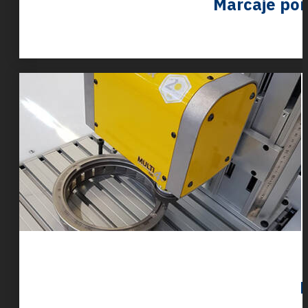
Marcaje por
M