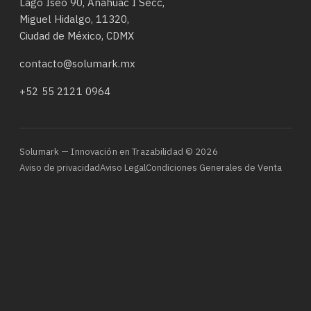
Lago Iseo 90, Anáhuac I Secc,
Miguel Hidalgo, 11320,
Ciudad de México, CDMX
contacto@solumark.mx
+52 55 2121 0964
Solumark — Innovación en Trazabilidad © 2026
Aviso de privacidad
Aviso Legal
Condiciones Generales de Venta