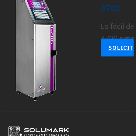
4700
Es fácil de
4700 simpli
SOLICIT