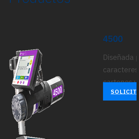
4500
Diseñada p
caracteres
cartones y
SOLICIT