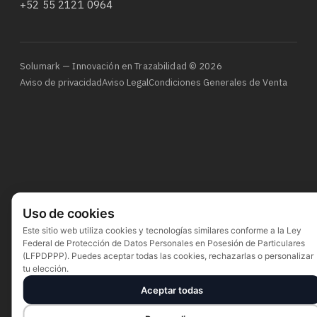
+52 55 2121 0964
Solumark — Innovación en Trazabilidad © 2026
Aviso de privacidad
Aviso Legal
Condiciones Generales de Venta
Uso de cookies
Este sitio web utiliza cookies y tecnologías similares conforme a la Ley
Federal de Protección de Datos Personales en Posesión de Particulares
(LFPDPPP). Puedes aceptar todas las cookies, rechazarlas o personalizar
tu elección.
Aceptar todas