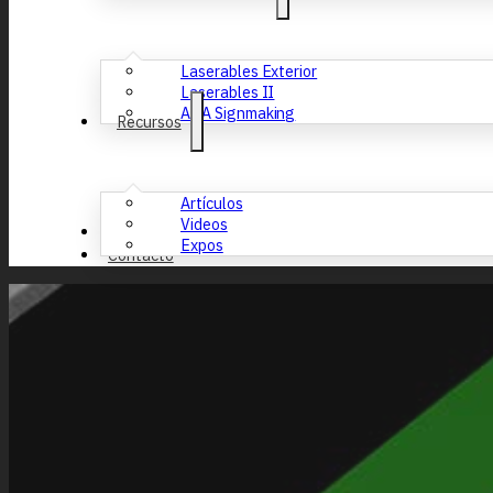
Laserables Exterior
Laserables II
ADA Signmaking
Recursos
Artículos
Videos
Nosotros
Expos
Contacto