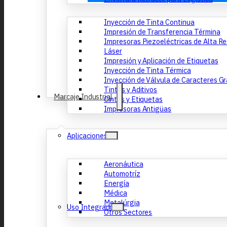
Inyección de Tinta Continua
Impresión de Transferencia Términa
Impresoras Piezoeléctricas de Alta R
Láser
Impresión y Aplicación de Etiquetas
Inyección de Tinta Térmica
Inyección de Válvula de Caracteres G
Tintas y Aditivos
Marcaje Industrial
Cintas y Etiquetas
Impresoras Antigüas
Aplicaciones
Aeronáutica
Automotríz
Energía
Médica
Metalúrgia
Uso Integrado
Otros Sectores