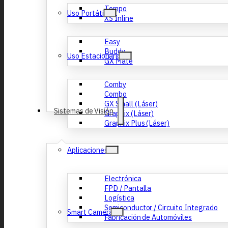
Tempo
Uso Portátil
XS Inline
Easy
Buddy
Uso Estacionario
GX Mate
Comby
Combo
GX Small (Láser)
Sistemas de Visión
Graphix (Láser)
Graphix Plus (Láser)
Aplicaciones
Electrónica
FPD / Pantalla
Logística
Semiconductor / Circuito Integrado
Smart Camera
Fabricación de Automóviles