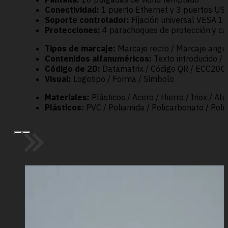
Conectividad:
1 puerto Ethernet y 3 puertos US
Soporte controlador:
Fijación universal VESA 1
Protecciones:
4 parachoques de protección y ca
Tipos de marcaje:
Marcaje recto / Marcaje angul
Contenidos alfanuméricos:
Texto introducido / 
Código de 2D:
Datamatrix / Código QR / ECC200
Visual:
Logotipo / Forma / Símbolo
Materiales:
Plásticos / Acero / Hierro / Inox / Alu
Plásticos:
PVC / Poliamida / Policarbonato / Polie