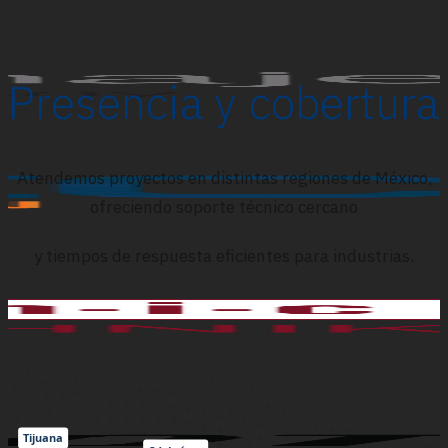
Presencia y cobertura
Atendemos proyectos en distintas regiones de México,
ofreciendo soporte técnico cercano
y tiempos de respuesta eficientes para industrias.
Tijuana