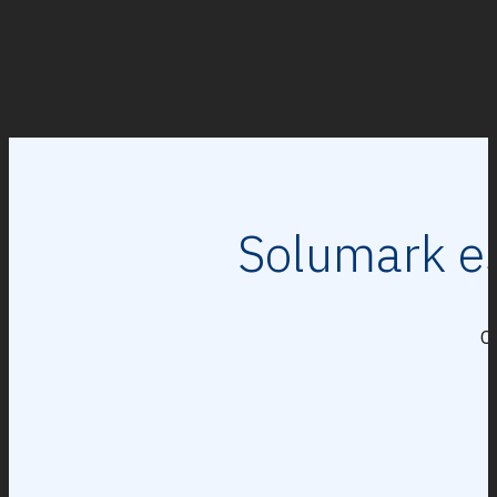
Solumark es
Co