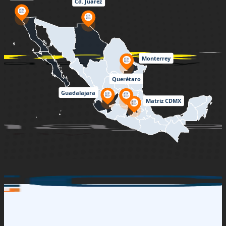
Cd. Juárez
Monterrey
Querétaro
Guadalajara
Matriz CDMX