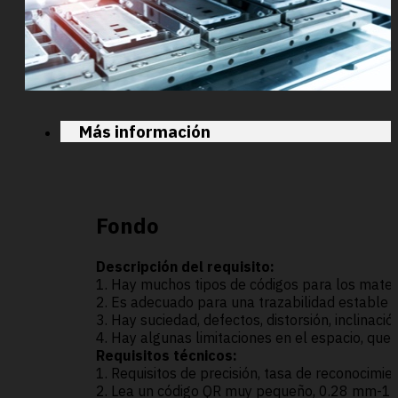
Más información
Fondo
Descripción del requisito:
1. Hay muchos tipos de códigos para los mater
2. Es adecuado para una trazabilidad estable 
3. Hay suciedad, defectos, distorsión, inclinación
4. Hay algunas limitaciones en el espacio, qu
Requisitos técnicos:
1. Requisitos de precisión, tasa de reconocimi
2. Lea un código QR muy pequeño, 0.28 mm-1