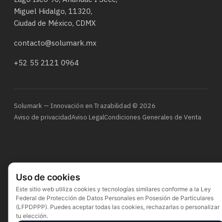
Miguel Hidalgo, 11320,
Ciudad de México, CDMX
contacto@solumark.mx
+52 55 2121 0964
Solumark — Innovación en Trazabilidad © 2026
Aviso de privacidad
Aviso Legal
Condiciones Generales de Venta
Uso de cookies
Este sitio web utiliza cookies y tecnologías similares conforme a la Ley
Federal de Protección de Datos Personales en Posesión de Particulares
(LFPDPPP). Puedes aceptar todas las cookies, rechazarlas o personalizar
tu elección.