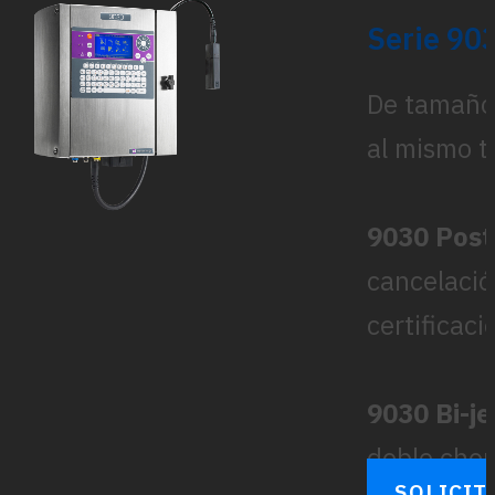
Serie 90
De tamaño 
al mismo t
9030 Post
cancelación
certificac
9030 Bi-je
doble chor
SOLICIT