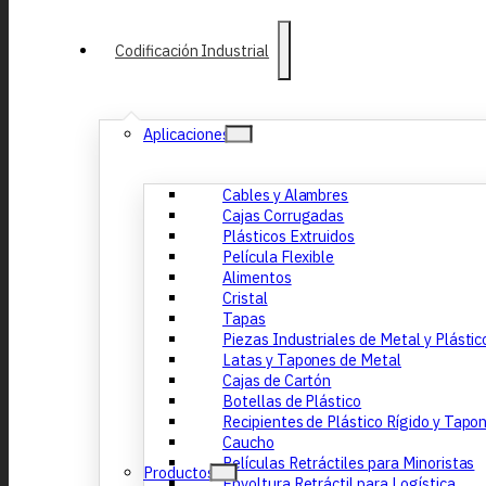
Codificación Industrial
Aplicaciones
Cables y Alambres
Cajas Corrugadas
Plásticos Extruidos
Película Flexible
Alimentos
Cristal
Tapas
Piezas Industriales de Metal y Plástic
Latas y Tapones de Metal
Cajas de Cartón
Botellas de Plástico
Recipientes de Plástico Rígido y Tapo
Caucho
Películas Retráctiles para Minoristas
Productos
Envoltura Retráctil para Logística