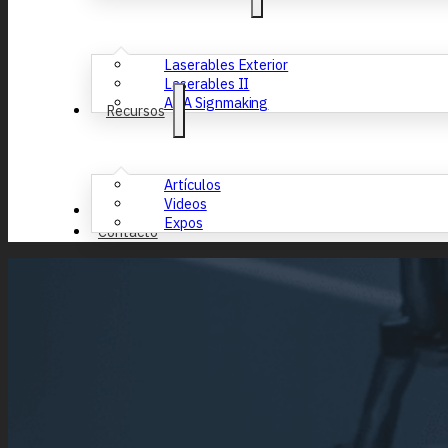
Laserables Exterior
Laserables II
ADA Signmaking
Recursos
Artículos
Videos
Nosotros
Expos
Contacto