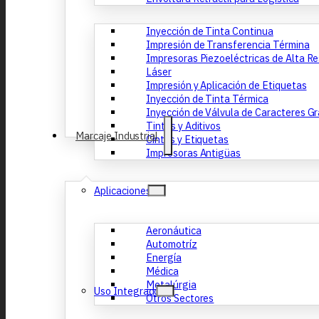
Inyección de Tinta Continua
Impresión de Transferencia Términa
Impresoras Piezoeléctricas de Alta R
Láser
Impresión y Aplicación de Etiquetas
Inyección de Tinta Térmica
Inyección de Válvula de Caracteres G
Tintas y Aditivos
Marcaje Industrial
Cintas y Etiquetas
Impresoras Antigüas
Aplicaciones
Aeronáutica
Automotríz
Energía
Médica
Metalúrgia
Uso Integrado
Otros Sectores