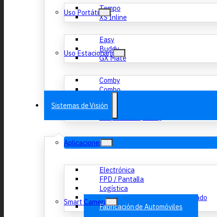
Tempo
Uso Portátil
XS Inline
Easy
Buddy
Uso Estacionario
GX Mate
Comby
Combo
GX Small (Láser)
Sistemas de Visión
Graphix (Láser)
Graphix Plus (Láser)
Aplicaciones
Electrónica
FPD / Pantalla
Logística
Semiconductor / Circuito Integrado
Smart Camera
Fabricación de Automóviles